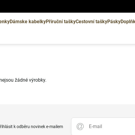
enky
Dámske kabelky
Příruční tašky
Cestovní tašky
Pásky
Doplň
i nejsou žádné výrobky.
přihlásit k odběru novinek e-mailem