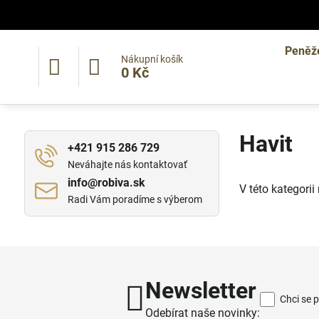
Peněž
Nákupní košík
0 Kč
Havit
+421 915 286 729
Neváhajte nás kontaktovať
info​@robiva​.sk
V této kategori
Radi Vám poradíme s výberom
Newsletter
Chci se 
Odebírat naše novinky: