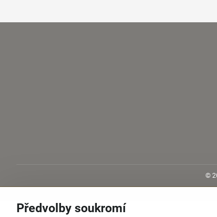
©
2
Předvolby soukromí