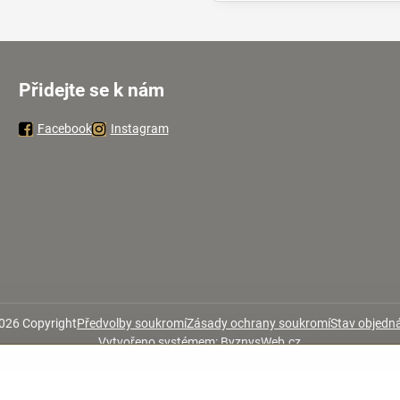
Přidejte se k nám
Facebook
Instagram
026
Copyright
Předvolby soukromí
Zásady ochrany soukromí
Stav objedn
Vytvořeno systémem:
ByznysWeb.cz