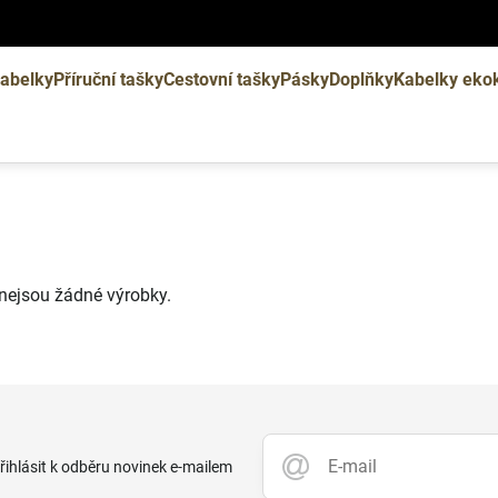
abelky
Příruční tašky
Cestovní tašky
Pásky
Doplňky
Kabelky eko
i nejsou žádné výrobky.
přihlásit k odběru novinek e-mailem