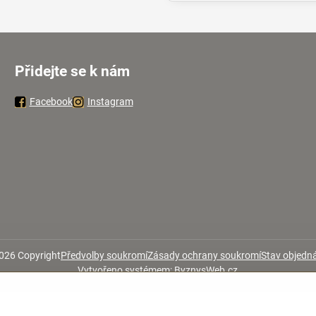
Přidejte se k nám
Facebook
Instagram
026
Copyright
Předvolby soukromí
Zásady ochrany soukromí
Stav objedn
Vytvořeno systémem:
ByznysWeb.cz