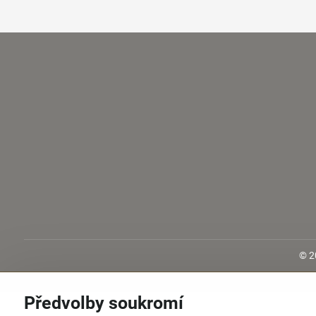
©
2
Předvolby soukromí