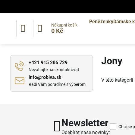
Peněženky
Dámske k
Nákupní košík
0 Kč
Jony
+421 915 286 729
Neváhajte nás kontaktovať
info​@robiva​.sk
V této kategori
Radi Vám poradíme s výberom
Newsletter
Chci se 
Odebírat naše novinky: