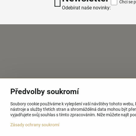
Chci se 
Odebírat naše novinky:
Předvolby soukromí
Soubory cookie používáme k vylepšení vaší návštěvy tohoto webu, 
nástroje a služby třetích stran a shromážděná data mohou být pře
vyjadřujete svůj souhlas s tímto zpracováním. Níže můžete najít p
©
2
Zásady ochrany soukromí