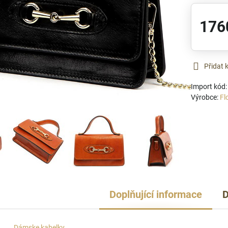
176
Přidat 
Import kód
Výrobce:
Fl
Doplňující informace
D
Dámske kabelky