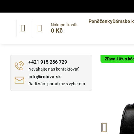
Peněženky
Dámske k
Nákupní košík
0 Kč
Zľava 10% s k
+421 915 286 729
Neváhajte nás kontaktovať
info​@robiva​.sk
Radi Vám poradíme s výberom