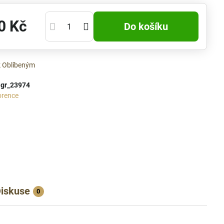
0 Kč
Do košíku
k Oblíbeným
:
gr_23974
orence
iskuse
0