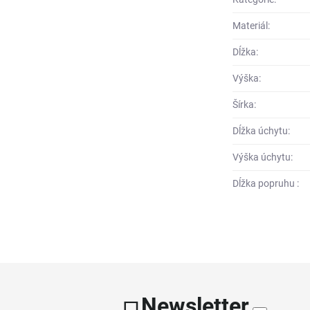
Materiál:
Dĺžka:
Výška:
Šírka:
Dĺžka úchytu:
Výška úchytu:
Dĺžka popruhu :
Newsletter