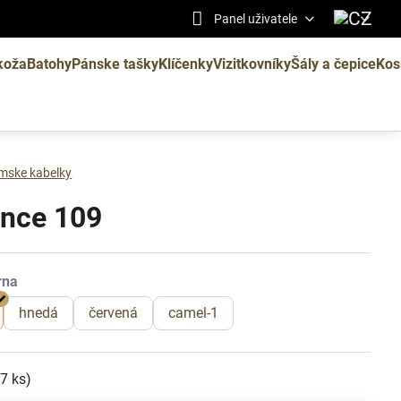
Panel uživatele
koža
Batohy
Pánske tašky
Klíčenky
Vizitkovníky
Šály a čepice
Kos
mske kabelky
ence 109
hnedá
červená
camel-1
(
7
ks)