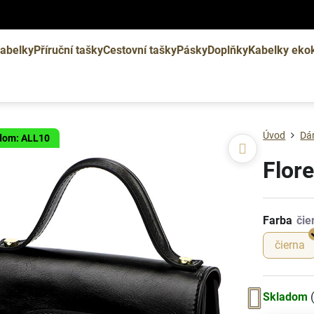
abelky
Příruční tašky
Cestovní tašky
Pásky
Doplňky
Kabelky eko
Úvod
Dá
ódom: ALL10
Flor
Farba
čierna
Skladom