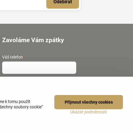
Odebírat
Zavoláme Vám zpátky
Váš telefon
*
Odeslat
me k tomu použít
Přijmout všechny cookies
všechny soubory cookie“
Ukázat podrobnosti
ávky