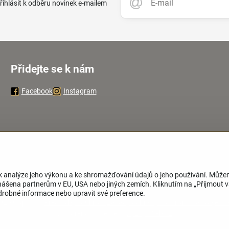
přihlásit k odběru novinek e-mailem
Přidejte se k nám
Facebook
Instagram
k analýze jeho výkonu a ke shromažďování údajů o jeho používání. Může
nášena partnerům v EU, USA nebo jiných zemích. Kliknutím na „Přijmout 
odrobné informace nebo upravit své preference.
026
Copyright
Předvolby soukromí
Zásady ochrany soukromí
Stav objedn
Vytvořeno systémem:
ByznysWeb.cz