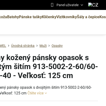
Panel uživatele
koža
Batohy
Pánske tašky
Klíčenky
Vizitkovníky
Šály a čepice
Kos
WEL
Úvodná stránka
Muži
Opasky
ny kožený pánsky opasok s
itým šitím 913-5002-2-60/60-
-40 - Veľkosť: 125 cm
žený pánsky opasok s dvojitým šitím 913-5002-2-60/60-
 Veľkosť: 125 cm
Čtěte více