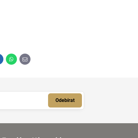
inkedIn
WhatsApp
E-
mail
Odebírat