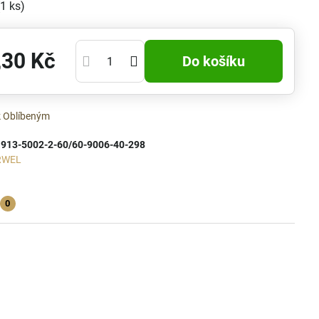
(
1
ks)
,30 Kč
Do košíku
k Oblíbeným
:
913-5002-2-60/60-9006-40-298
RWEL
0