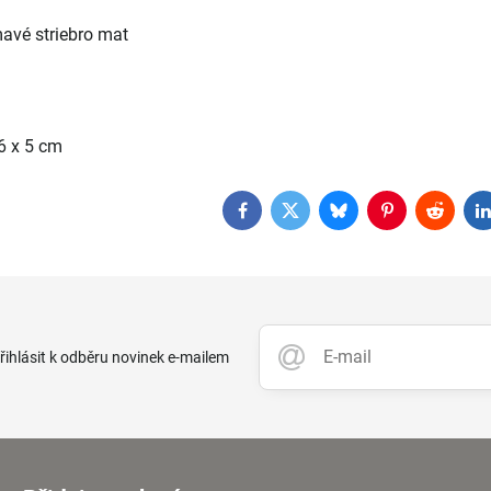
avé striebro mat
6 x 5 cm
Facebook
Twitter
Bluesky
Pinterest
Reddit
L
přihlásit k odběru novinek e-mailem