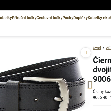
abelky
Příruční tašky
Cestovní tašky
Pásky
Doplňky
Kabelky eko
Úvod
AR
Čier
dvoj
9006
Čierny ko
9006-40 -