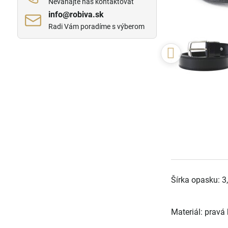
Neváhajte nás kontaktovať
info​@robiva​.sk
Radi Vám poradíme s výberom
Šírka opasku: 3
Materiál: pravá