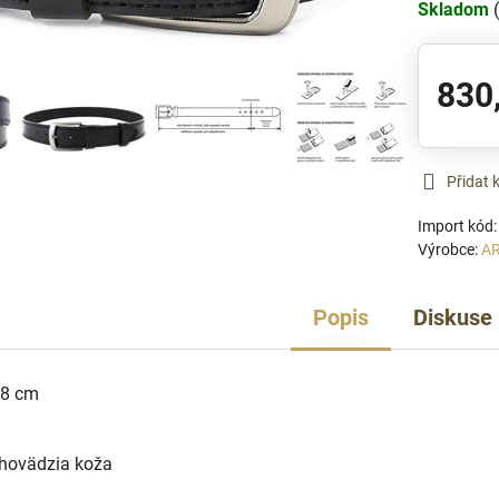
Skladom
830
Přidat 
Import kód
Výrobce:
A
Popis
Diskuse
,8 cm
 hovädzia koža