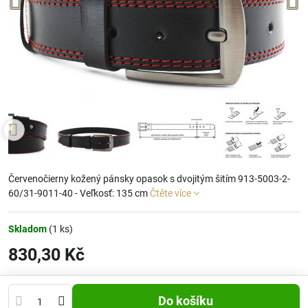
Červenočierny kožený pánsky opasok s dvojitým šitím 913-5003-2-
60/31-9011-40 - Veľkosť: 135 cm
Čtěte více
Skladom
(
1
ks)
830,30 Kč
Do košíku