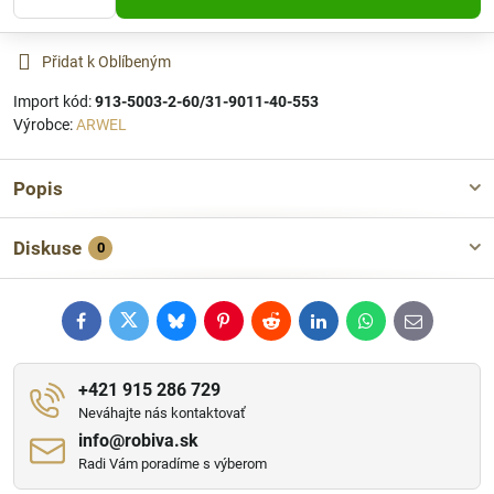
Přidat k Oblíbeným
Import kód:
913-5003-2-60/31-9011-40-553
Výrobce:
ARWEL
Popis
Diskuse
0
Facebook
Twitter
Bluesky
Pinterest
Reddit
LinkedIn
WhatsApp
E-
mail
+421 915 286 729
Neváhajte nás kontaktovať
info​@robiva​.sk
Radi Vám poradíme s výberom