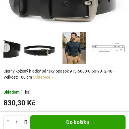
Čierny kožený hladký pánsky opasok 913-5000-0-60-9012-40 -
Veľkosť: 100 cm
Čtěte více
Skladom
(
1
ks)
830,30 Kč
Do košíku