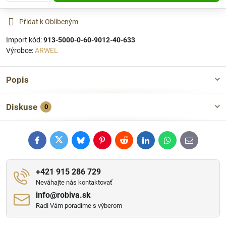
Přidat k Oblíbeným
Import kód:
913-5000-0-60-9012-40-633
Výrobce:
ARWEL
Popis
Diskuse
0
Facebook
Twitter
Bluesky
Pinterest
Reddit
LinkedIn
WhatsApp
E-
mail
+421 915 286 729
Neváhajte nás kontaktovať
info​@robiva​.sk
Radi Vám poradíme s výberom