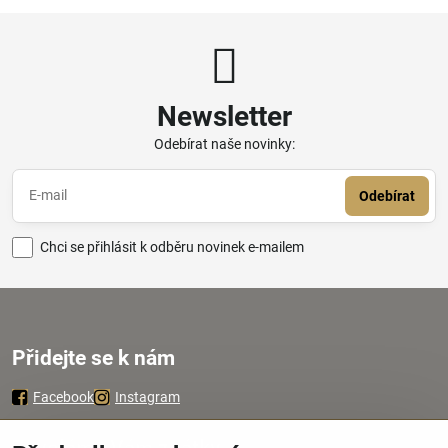
Newsletter
Odebírat naše novinky:
Odebírat
Chci se přihlásit k odběru novinek e-mailem
Přidejte se k nám
Facebook
Instagram
Zavoláme Vám zpátky