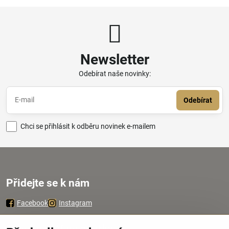
Newsletter
Odebírat naše novinky:
Odebírat
Chci se přihlásit k odběru novinek e-mailem
Přidejte se k nám
Facebook
Instagram
Zavoláme Vám zpátky