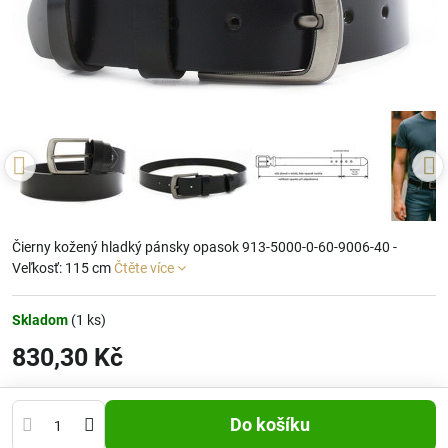
Čierny kožený hladký pánsky opasok 913-5000-0-60-9006-40 -
Veľkosť: 115 cm
Čtěte více
Skladom
(
1
ks)
830,30 Kč
Do košíku