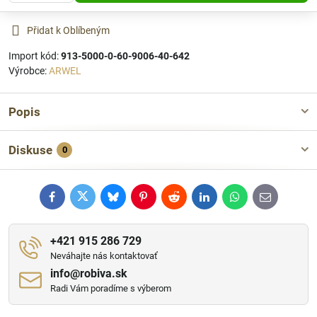
Přidat k Oblíbeným
Import kód:
913-5000-0-60-9006-40-642
Výrobce:
ARWEL
Popis
Diskuse
0
Facebook
Twitter
Bluesky
Pinterest
Reddit
LinkedIn
WhatsApp
E-
mail
+421 915 286 729
Neváhajte nás kontaktovať
info​@robiva​.sk
Radi Vám poradíme s výberom