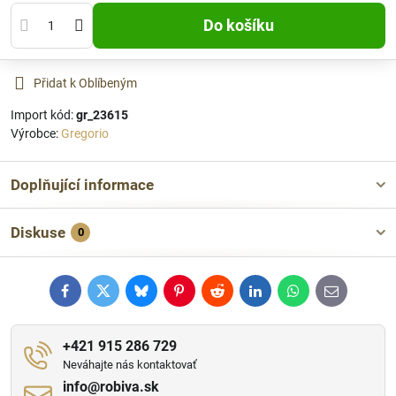
Do košíku
Přidat k Oblíbeným
Import kód:
gr_23615
Výrobce:
Gregorio
Doplňující informace
Diskuse
0
Facebook
Twitter
Bluesky
Pinterest
Reddit
LinkedIn
WhatsApp
E-
mail
+421 915 286 729
Neváhajte nás kontaktovať
info​@robiva​.sk