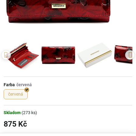
Farba
červená
Skladom
(
273
ks)
875 Kč