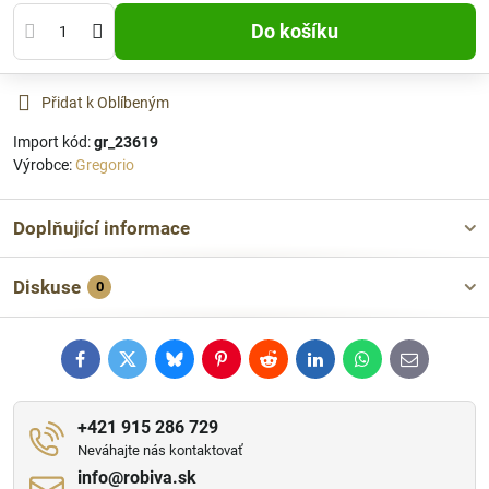
Do košíku
Přidat k Oblíbeným
Import kód:
gr_23619
Výrobce:
Gregorio
Doplňující informace
Diskuse
0
Facebook
Twitter
Bluesky
Pinterest
Reddit
LinkedIn
WhatsApp
E-
mail
+421 915 286 729
Neváhajte nás kontaktovať
info​@robiva​.sk