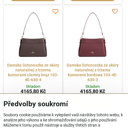
Damska listonoszka ze skóry
Damska listonoszka ze skóry
naturalnej z trzema
naturalnej z trzema
komorami ciemny brąz 103-
komorami bordowa 103-4E-
4E-630-4
630-3
Skladom
Skladom
4165,80 Kč
4165,80 Kč
Zobrazit
Zobrazit
Předvolby soukromí
Soubory cookie používáme k vylepšení vaší návštěvy tohoto webu, k
analýze jeho výkonu a ke shromažďování údajů o jeho používání.
Můžeme k tomu použít nástroje a služby třetích stran a