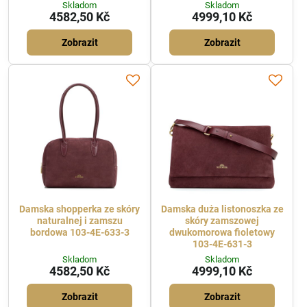
Skladom
Skladom
4582,50 Kč
4999,10 Kč
Zobrazit
Zobrazit
Damska shopperka ze skóry
Damska duża listonoszka ze
naturalnej i zamszu
skóry zamszowej
bordowa 103-4E-633-3
dwukomorowa fioletowy
103-4E-631-3
Skladom
Skladom
4582,50 Kč
4999,10 Kč
Zobrazit
Zobrazit