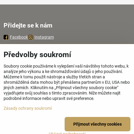
Přidejte se k nám
Facebook
Instagram
Zavoláme Vám zpátky
Předvolby soukromí
Soubory cookie používáme k vylepšení vaší návštěvy tohoto webu, k
Váš telefon
*
analýze jeho výkonu a ke shromažďování údajů o jeho používání.
Můžeme k tomu použít nástroje a služby třetích stran a
shromážděná data mohou být přenášena partnerům v EU, USA nebo
jiných zemích. Kliknutím na „Přijmout všechny soubory cookie“
vyjadřujete svůj souhlas s tímto zpracováním. Níže můžete najít
podrobné informace nebo upravit své preference.
Odeslat
Zásady ochrany soukromí
©
2026
Copyright
Přijmout všechny cookies
Předvolby soukromí
Zásady ochrany soukromí
Stav objednávky