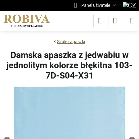
Panel uživatele
Szale i apaszki
Damska apaszka z jedwabiu w
jednolitym kolorze błękitna 103-
7D-S04-X31