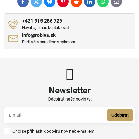
Facebook
Twitter
Bluesky
Pinterest
Reddit
LinkedIn
WhatsApp
E-
mail
+421 915 286 729
Neváhajte nás kontaktovať
info​@robiva​.sk
Radi Vám poradíme s výberom
Newsletter
Odebírat naše novinky:
Odebírat
Chci se přihlásit k odběru novinek e-mailem