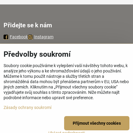
Přidejte se k nám
Facebook
Instagram
Zavoláme Vám zpátky
Předvolby soukromí
Soubory cookie používáme k vylepšení vaší návštěvy tohoto webu, k
Váš telefon
*
analýze jeho výkonu a ke shromažďování údajů o jeho používání.
Můžeme k tomu použít nástroje a služby třetích stran a
shromážděná data mohou být přenášena partnerům v EU, USA nebo
jiných zemích. Kliknutím na „Přijmout všechny soubory cookie“
vyjadřujete svůj souhlas s tímto zpracováním. Níže můžete najít
podrobné informace nebo upravit své preference.
Odeslat
Zásady ochrany soukromí
©
2026
Copyright
Přijmout všechny cookies
Předvolby soukromí
Zásady ochrany soukromí
Stav objednávky