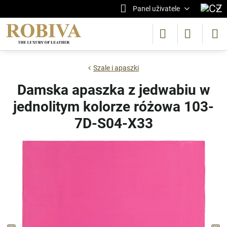
Panel uživatele
Szale i apaszki
Damska apaszka z jedwabiu w
jednolitym kolorze różowa 103-
7D-S04-X33