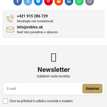
Facebook
Twitter
Bluesky
Pinterest
Reddit
LinkedIn
WhatsApp
E-
mail
+421 915 286 729
Neváhajte nás kontaktovať
info​@robiva​.sk
Radi Vám poradíme s výberom
Newsletter
Odebírat naše novinky:
Odebírat
Chci se přihlásit k odběru novinek e-mailem