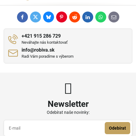
Facebook
Twitter
Bluesky
Pinterest
Reddit
LinkedIn
WhatsApp
E-
mail
+421 915 286 729
Neváhajte nás kontaktovať
info​@robiva​.sk
Radi Vám poradíme s výberom
Newsletter
Odebírat naše novinky:
Odebírat