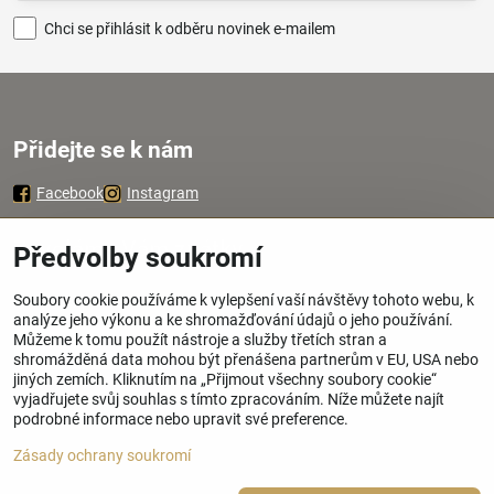
Chci se přihlásit k odběru novinek e-mailem
Přidejte se k nám
Facebook
Instagram
Zavoláme Vám zpátky
Předvolby soukromí
Soubory cookie používáme k vylepšení vaší návštěvy tohoto webu, k
Váš telefon
*
analýze jeho výkonu a ke shromažďování údajů o jeho používání.
Můžeme k tomu použít nástroje a služby třetích stran a
shromážděná data mohou být přenášena partnerům v EU, USA nebo
jiných zemích. Kliknutím na „Přijmout všechny soubory cookie“
vyjadřujete svůj souhlas s tímto zpracováním. Níže můžete najít
podrobné informace nebo upravit své preference.
Odeslat
Zásady ochrany soukromí