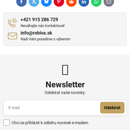
Facebook
Twitter
Bluesky
Pinterest
Reddit
LinkedIn
WhatsApp
E-
mail
+421 915 286 729
Neváhajte nás kontaktovať
info​@robiva​.sk
Radi Vám poradíme s výberom
Newsletter
Odebírat naše novinky:
Odebírat
Chci se přihlásit k odběru novinek e-mailem