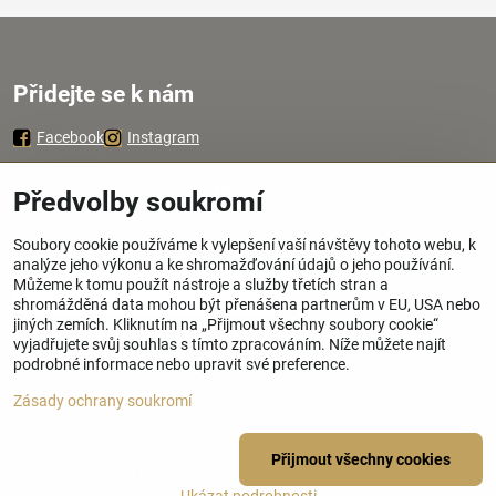
Přidejte se k nám
Facebook
Instagram
Zavoláme Vám zpátky
Předvolby soukromí
Soubory cookie používáme k vylepšení vaší návštěvy tohoto webu, k
Váš telefon
*
analýze jeho výkonu a ke shromažďování údajů o jeho používání.
Můžeme k tomu použít nástroje a služby třetích stran a
shromážděná data mohou být přenášena partnerům v EU, USA nebo
jiných zemích. Kliknutím na „Přijmout všechny soubory cookie“
vyjadřujete svůj souhlas s tímto zpracováním. Níže můžete najít
podrobné informace nebo upravit své preference.
Odeslat
Zásady ochrany soukromí
©
2026
Copyright
Přijmout všechny cookies
Předvolby soukromí
Zásady ochrany soukromí
Stav objednávky