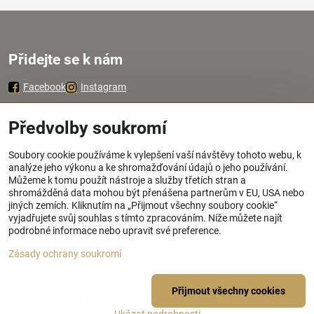
Přidejte se k nám
Facebook
Instagram
Zavoláme Vám zpátky
Předvolby soukromí
Soubory cookie používáme k vylepšení vaší návštěvy tohoto webu, k
Váš telefon
*
analýze jeho výkonu a ke shromažďování údajů o jeho používání.
Můžeme k tomu použít nástroje a služby třetích stran a
shromážděná data mohou být přenášena partnerům v EU, USA nebo
jiných zemích. Kliknutím na „Přijmout všechny soubory cookie“
vyjadřujete svůj souhlas s tímto zpracováním. Níže můžete najít
podrobné informace nebo upravit své preference.
Odeslat
Zásady ochrany soukromí
©
2026
Copyright
Přijmout všechny cookies
Předvolby soukromí
Zásady ochrany soukromí
Stav objednávky