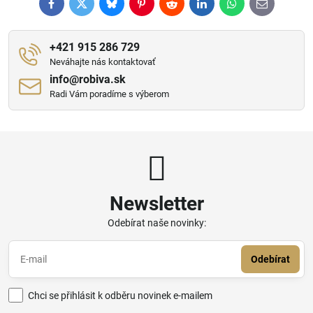
Facebook
Twitter
Bluesky
Pinterest
Reddit
LinkedIn
WhatsApp
E-
mail
+421 915 286 729
Neváhajte nás kontaktovať
info​@robiva​.sk
Radi Vám poradíme s výberom
Newsletter
Odebírat naše novinky:
Odebírat
Chci se přihlásit k odběru novinek e-mailem